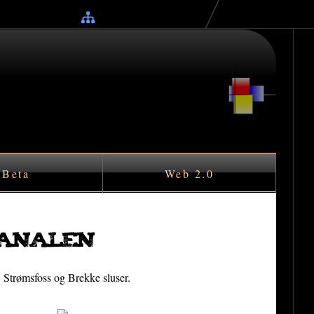
Beta
Web 2.0
kanalen
, Strømsfoss og Brekke sluser.