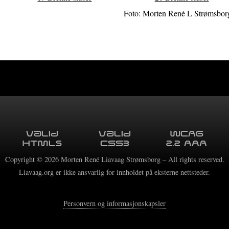
Foto: Morten René L Strømsbor
Valid
Valid
WCAG
HTML5
CSS3
2.2 AAA
Copyright ©
2026
Morten René Liavaag Strømsborg – All rights reserved.
Liavaag.org er ikke ansvarlig for innholdet på eksterne nettsteder.
Personvern og informasjonskapsler