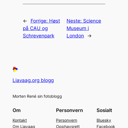
←
Forrige:
Høst
Neste:
Science
på CAU og
Museum i
Schrevenpark
London
→
Liavaag.org blogg
Morten René sin fotoblogg
Om
Personvern
Sosialt
Kontakt
Personvern
Bluesky
Om Liavaag
Opphavsrett
Facebook