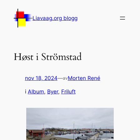
Hopp
til
Liavaag.org blogg
innhold
Høst i Strömstad
nov 18, 2024
—
Morten René
av
i
Album
, 
Byer
, 
Friluft