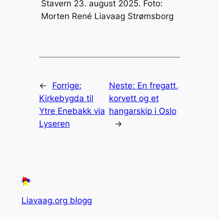
Stavern 23. august 2025. Foto:
Morten René Liavaag Strømsborg
←
Forrige:
Neste:
En fregatt,
Kirkebygda til
korvett og et
Ytre Enebakk via
hangarskip i Oslo
Lyseren
→
Liavaag.org blogg