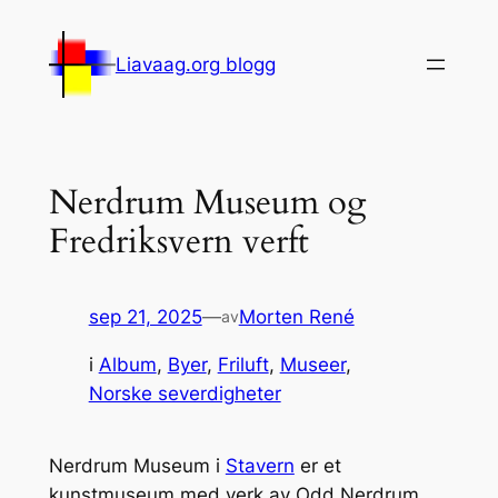
Hopp
til
Liavaag.org blogg
innhold
Nerdrum Museum og
Fredriksvern verft
sep 21, 2025
—
Morten René
av
i
Album
, 
Byer
, 
Friluft
, 
Museer
, 
Norske severdigheter
Nerdrum Museum i
Stavern
er et
kunstmuseum med verk av Odd Nerdrum.