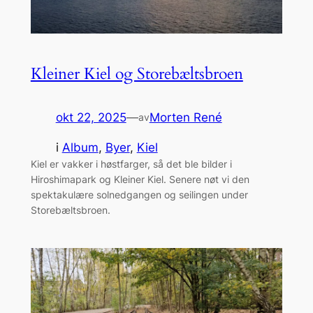
Kleiner Kiel og Storebæltsbroen
okt 22, 2025
—
Morten René
av
i
Album
, 
Byer
, 
Kiel
Kiel er vakker i høstfarger, så det ble bilder i
Hiroshimapark og Kleiner Kiel. Senere nøt vi den
spektakulære solnedgangen og seilingen under
Storebæltsbroen.