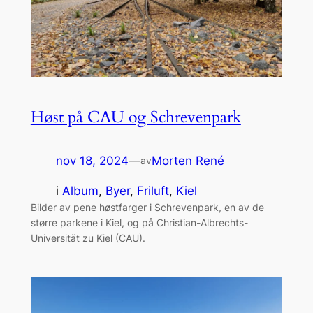
Høst på CAU og Schrevenpark
nov 18, 2024
—
Morten René
av
i
Album
, 
Byer
, 
Friluft
, 
Kiel
Bilder av pene høstfarger i Schrevenpark, en av de
større parkene i Kiel, og på Christian-Albrechts-
Universität zu Kiel (CAU).