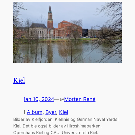
Kiel
jan 10, 2024
—
Morten René
av
i
Album
, 
Byer
, 
Kiel
Bilder av Kielfjorden, Kiellinie og German Naval Yards i
Kiel. Det ble også bilder av Hiroshimaparken,
Opernhaus Kiel og CAU, Universitetet i Kiel.