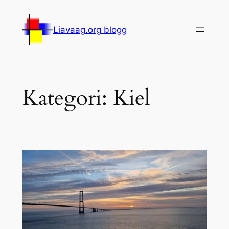
Hopp
til
Liavaag.org blogg
innhold
Kategori:
Kiel