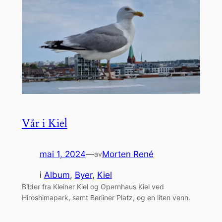
Vår i Kiel
mai 1, 2024
—
Morten René
av
i
Album
, 
Byer
, 
Kiel
Bilder fra Kleiner Kiel og Opernhaus ⁩⁦Kiel ved
Hiroshimapark, samt Berliner Platz, og en liten venn.