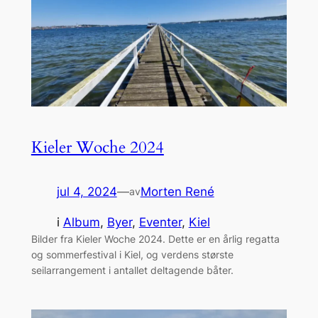
Kieler Woche 2024
jul 4, 2024
—
Morten René
av
i
Album
, 
Byer
, 
Eventer
, 
Kiel
Bilder fra Kieler Woche 2024. Dette er en årlig regatta
og sommerfestival i Kiel, og verdens største
seilarrangement i antallet deltagende båter.